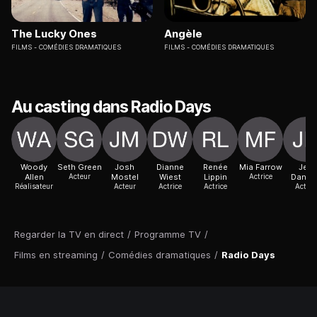
The Lucky Ones
Angèle
FILMS
COMÉDIES DRAMATIQUES
FILMS
COMÉDIES DRAMATIQUES
Au casting dans Radio Days
Woody
Seth Green
Josh
Dianne
Renée
Mia Farrow
Jeff
Allen
Acteur
Mostel
Wiest
Lippin
Actrice
Daniel
Réalisateur
Acteur
Actrice
Actrice
Acteur
Regarder la TV en direct
/
Programme TV
/
Films en streaming
/
Comédies dramatiques
/
Radio Days