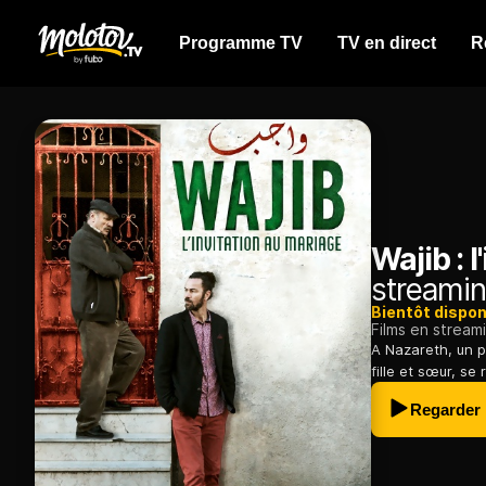
Programme TV
TV en direct
R
Wajib : 
streamin
Bientôt dispon
Films en stream
A Nazareth, un pè
fille et sœur, se
Regarder