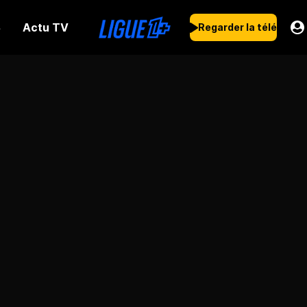
Actu TV
s
Regarder la télé