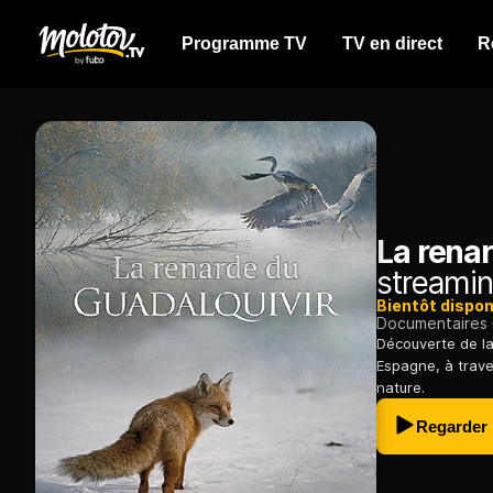
Programme TV
TV en direct
R
La rena
streamin
Bientôt dispon
Documentaires
Découverte de la 
Espagne, à traver
nature.
Regarder