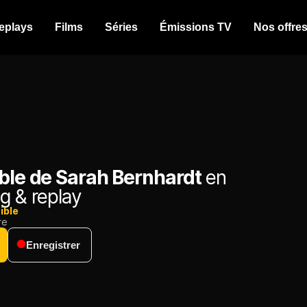
eplays
Films
Séries
Émissions TV
Nos offre
able de Sarah Bernhardt
en
g & replay
ible
re
Enregistrer