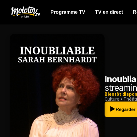
Programme TV
TV en direct
R
Inoubli
streamin
Bientôt dispon
Culture
Théât
Regarder