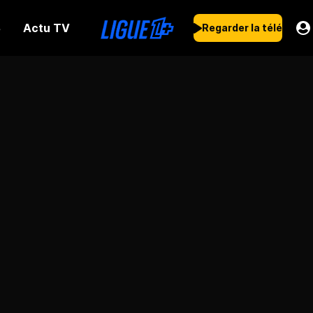
Actu TV
s
Regarder la télé