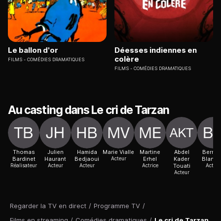
Le ballon d'or
Déesses indiennes en
colère
FILMS
COMÉDIES DRAMATIQUES
FILMS
COMÉDIES DRAMATIQUES
Au casting dans Le cri de Tarzan
Thomas
Julien
Hamida
Marie Vialle
Martine
Abdel
Bernar
Bardinet
Haurant
Bedjaoui
Acteur
Erhel
Kader
Blanc
Réalisateur
Acteur
Acteur
Actrice
Touati
Acteur
Acteur
Regarder la TV en direct
/
Programme TV
/
Films en streaming
/
Comédies dramatiques
/
Le cri de Tarzan