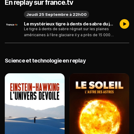
En replay sur france.tv
Jeudi 25 Septembre à 22h00
Le mystérieux tigre à dents de sabre du jeudi 25 septembre
Le tigre à dents de sabre régnait sur les plaines
américaines à l'ère glaciaire il y a près de 15 000
ans. Des fouilles entreprises par une équipe de
scientifiques sur le site californien de La Brea
apportent un nouvel éclairage sur le
comportement de ce fauve préhistorique. Ces
Science et technologie en replay
recherches vont également permettre de lever le
voile sur les raisons de l'extinction de ce félin
emblématique de la mégafaune.