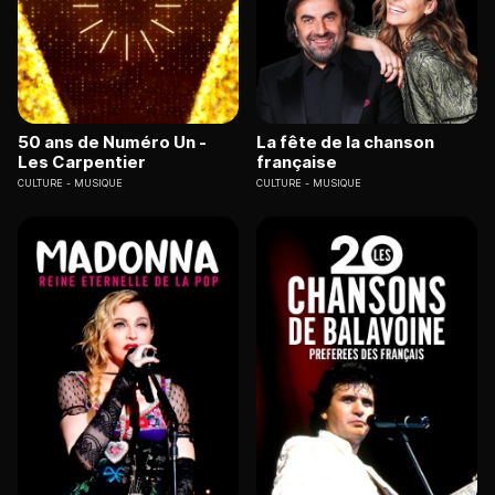
50 ans de Numéro Un -
La fête de la chanson
Les Carpentier
française
CULTURE
MUSIQUE
CULTURE
MUSIQUE