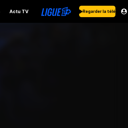
Actu TV
s
Regarder la télé