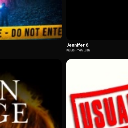
Jennifer 8
FILMS
THRILLER