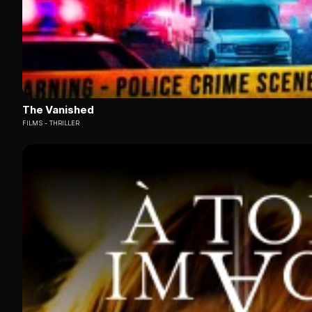
The Vanished
FILMS
THRILLER