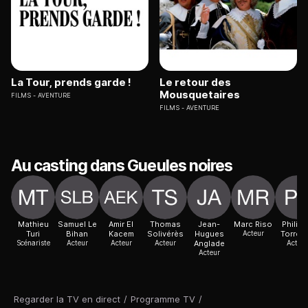
La Tour, prends garde !
Le retour des
Mousquetaires
FILMS
AVENTURE
FILMS
AVENTURE
Au casting dans Gueules noires
Mathieu
Samuel Le
Amir El
Thomas
Jean-
Marc Riso
Philip
Turi
Bihan
Kacem
Solivérès
Hugues
Acteur
Torret
Scénariste
Acteur
Acteur
Acteur
Anglade
Acteur
Acteur
Regarder la TV en direct
/
Programme TV
/