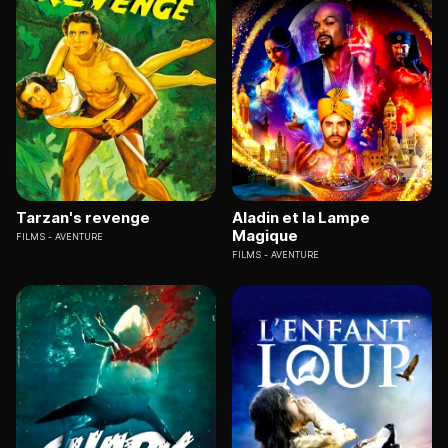
Tarzan's revenge
Aladin et la Lampe
Magique
FILMS
AVENTURE
FILMS
AVENTURE