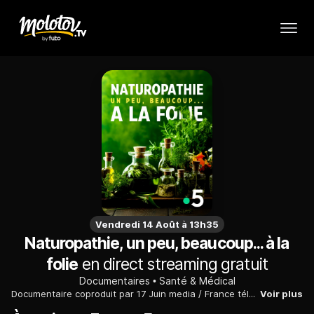
Vendredi 14 Août à 13h35
Naturopathie, un peu, beaucoup... à la
folie
en direct streaming gratuit
Documentaires
Santé & Médical
Documentaire coproduit par 17 Juin media / France télévisions. 2024. Un film de Clémence Gardeil. Se soigner de manière naturelle et sans médicaments, c'est la promesse de la naturopathie. Jeûne, huiles essentielles, plantes, massages... De plus en plus de Français sont séduits par ces techniques pour rester en bonne santé. Un peu partout en France, les cabinets de naturopathie poussent comme des champignons. La crise sanitaire, la défiance envers les médicaments et l'intérêt croissant du grand public pour les remèdes naturels ont favorisé l'essor de cette pratique dont les piliers sont l'alimentation, l'exercice physique et la gestion du stress et des émotions. La France compterait actuellement près de 6000 naturopathes.
Voir plus