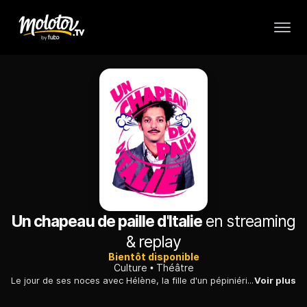
Un chapeau de paille d'Italie
en streaming
& replay
Bientôt disponible
Culture
Théâtre
Le jour de ses noces avec Hélène, la fille d'un pépiniériste de province mal dégrossi, Fadinard voit son cheval manger le chapeau paille d'Anaïs Beauperthuis, une jeune aristocrate en pleine "affaire" avec son amant, un militaire, au bois de Vincennes. Ne pouvant laisser la jeune femme rentrer chez elle sans ce canotier offert par son époux jaloux, Fadinard est alors contraint de se lancer à la recherche d'un chapeau identique. Pour ne pas éveiller les soupçons de son futur beau-père, qui arrive de province avec toute la noce, il entraîne Anaïs dans sa folle quête.
Voir plus