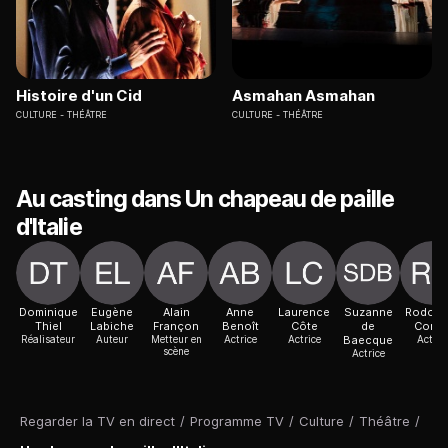
Histoire d'un Cid
Asmahan Asmahan
CULTURE
THÉÂTRE
CULTURE
THÉÂTRE
Au casting dans Un chapeau de paille
d'Italie
Dominique
Eugène
Alain
Anne
Laurence
Suzanne
Rodolp
Thiel
Labiche
Françon
Benoît
Côte
de
Cong
Réalisateur
Auteur
Metteur en
Actrice
Actrice
Baecque
Acteur
scène
Actrice
Regarder la TV en direct
/
Programme TV
/
Culture
/
Théâtre
/