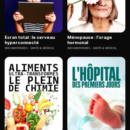
Ecran total : le cerveau
Ménopause : l'orage
hyperconnecté
hormonal
DOCUMENTAIRES
SANTÉ & MÉDICAL
DOCUMENTAIRES
SANTÉ & MÉDICAL