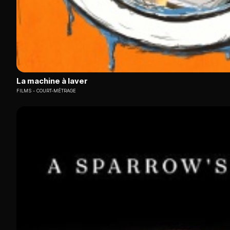
La machine à laver
FILMS
COURT-MÉTRAGE