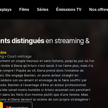
eplays
Films
Séries
Émissions TV
Nos offre
nts distingués
en streaming &
ible
ing
Court-métrage
orment un couple heureux et sans histoire, jusqu’au jour où l'un
révèle à Elena qu’Arturo s’est lassé. Il ne l’aime plus, mais n’a
 rompre ! Piquée au vif, Elena prend donc l’initiative de
ro. Elle engage Bastien, un jeune acteur straight en
séduire son ex-amant et envisage de le faire souffrir par
sée. Bastien a l’avantage d’être un acteur professionnel.
qu’elle serait moins humiliée si Arturo assumait son penchant
ait dans les filets d’un homme plutôt que d’une femme. Mais
isons et Elena devient la victime de son propre stratagème !
Enregistrer