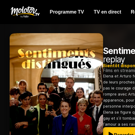
Programme TV
TV en direct
R
Sentime
replay
Bientôt dispon
Films en stream
Elena et Arturo f
de leurs proches 
pas le courage de
rompre avec Artu
apparence, pour 
personne interpo
Elena se figure 
gay et s’il tomb
l’amour a ses ra
Regarder