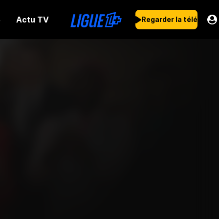
Actu TV
s
Regarder la télé