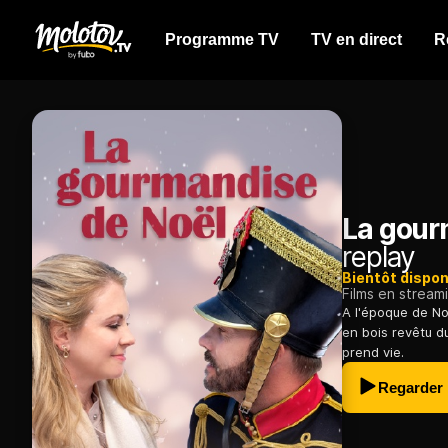
Programme TV
TV en direct
R
La gour
replay
Bientôt dispon
Films en stream
A l'époque de No
en bois revêtu d
prend vie.
Regarder