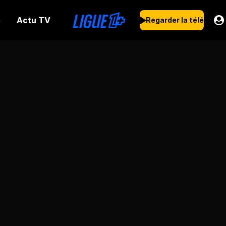
Actu TV
s
Regarder la télé