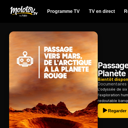
Programme TV
TV en direct
R
Passage 
Planète
Bientôt dispon
Documentaires
L'odyssée de six
l'exploration hu
redoutable banqu
Regarder