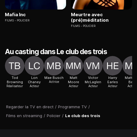
Mafia Inc
Meurtre avec
(pré)méditation
FILMS
POLICIER
FILMS
POLICIER
Au casting dans Le club des trois
Tod
Lon
Mae Busch
Matt
Victor
Harry
Matth
Browning
Chaney
Actrice
Moore
McLaglen
Earles
Betz
Réalisateur
Acteur
Acteur
Acteur
Acteur
Acteur
Regarder la TV en direct
/
Programme TV
/
Films en streaming
/
Policier
/
Le club des trois