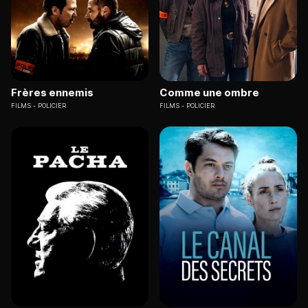
Frères ennemis
Comme une ombre
FILMS
POLICIER
FILMS
POLICIER