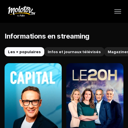
Informations en streaming
Les + populaires
Infos et journaux télévisés
Magazines