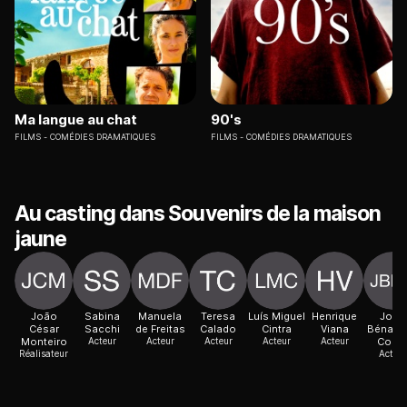
Ma langue au chat
90's
FILMS
COMÉDIES DRAMATIQUES
FILMS
COMÉDIES DRAMATIQUES
Au casting dans Souvenirs de la maison
jaune
João
Sabina
Manuela
Teresa
Luís Miguel
Henrique
João
César
Sacchi
de Freitas
Calado
Cintra
Viana
Bénard 
Monteiro
Acteur
Acteur
Acteur
Acteur
Acteur
Cost
Réalisateur
Acteur