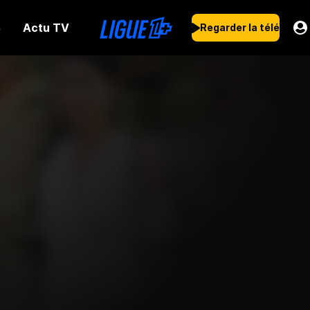
Actu TV
s
Regarder la télé