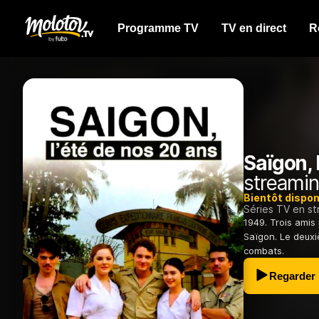
Programme TV
TV en direct
R
Saïgon, 
streamin
Bientôt dispon
Séries TV en s
1949. Trois amis
Saïgon. Le deuxiè
combats.
Regarder