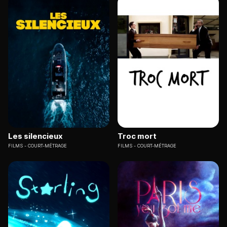
Les silencieux
Troc mort
FILMS
COURT-MÉTRAGE
FILMS
COURT-MÉTRAGE