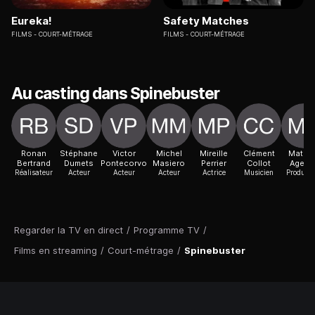
Eureka!
Safety Matches
FILMS
COURT-MÉTRAGE
FILMS
COURT-MÉTRAGE
Au casting dans Spinebuster
Ronan
Stéphane
Victor
Michel
Mireille
Clément
Mathi
Bertrand
Dumets
Pontecorvo
Masiero
Perrier
Collot
Agero
Réalisateur
Acteur
Acteur
Acteur
Actrice
Musicien
Producte
Regarder la TV en direct
/
Programme TV
/
Films en streaming
/
Court-métrage
/
Spinebuster