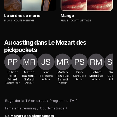
La sirène se marie
Mange
FILMS
COURT-MÉTRAGE
FILMS
COURT-MÉTRAGE
Au casting dans Le Mozart des
pickpockets
Philippe
Matteo
Jean
Matteo
Pipo
Richard
Samir
Pollet-
Razzouki-
Sarguera
Razzouki-
Sarguera
Morgiève
Guesm
Villard
Safardi
Acteur
Safardi
Acteur
Acteur
Acteur
Réalisateur
Acteur
Acteur
Regarder la TV en direct
/
Programme TV
/
Films en streaming
/
Court-métrage
/
Le Mozart des pickpockets