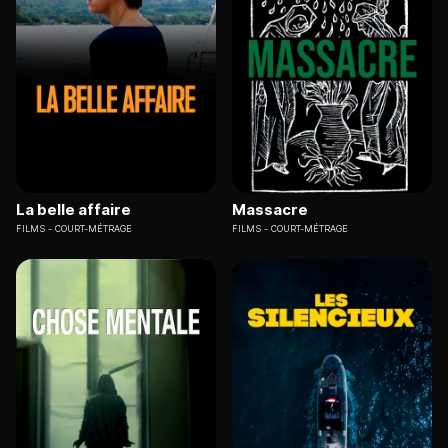
La belle affaire
Massacre
FILMS
COURT-MÉTRAGE
FILMS
COURT-MÉTRAGE