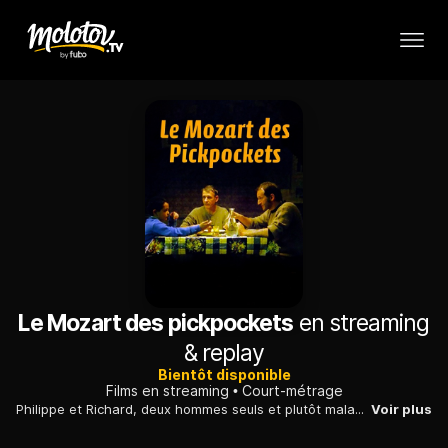
Le Mozart des pickpockets
en streaming
& replay
Bientôt disponible
Films en streaming
Court-métrage
Philippe et Richard, deux hommes seuls et plutôt maladroits, vivent de petits larcins à Barbès. Ils se retrouvent responsables d'un enfant roumain sourd et muet. Après avoir tenté de s'en débarrasser, ils s'attachent à l'enfant et essaient de "travailler" à trois. Sans résultat. Lorsque l'enfant met au point ses propres trucs pour voler et réussit à dérober plus qu'eux, Philippe et Richard plongent dans la déprime...
Voir plus