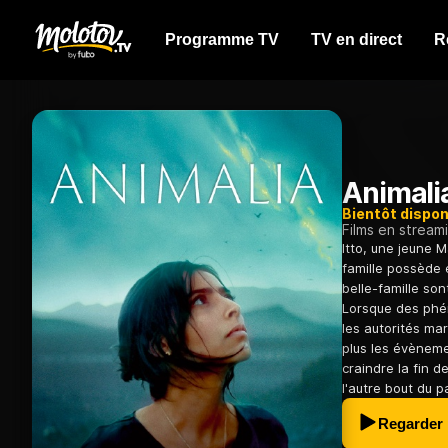
Programme TV
TV en direct
R
Animali
Bientôt dispon
Films en stream
Itto, une jeune 
famille possède 
belle-famille so
Lorsque des phé
les autorités ma
plus les évèneme
craindre la fin d
l'autre bout du p
Regarder