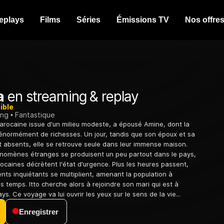
eplays
Films
Séries
Émissions TV
Nos offre
a
en streaming & replay
ible
ing
Fantastique
Marocaine issue d'un milieu modeste, a épousé Amine, dont la
énormément de richesses. Un jour, tandis que son époux et sa
nt absents, elle se retrouve seule dans leur immense maison.
nomènes étranges se produisent un peu partout dans le pays,
rocaines décrètent l'état d'urgence. Plus les heures passent,
nts inquiétants se multiplient, amenant la population à
es temps. Itto cherche alors à rejoindre son mari qui est à
ays. Ce voyage va lui ouvrir les yeux sur le sens de la vie...
Enregistrer