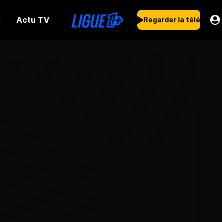
Actu TV
s
Regarder la télé