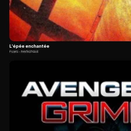
L'épée enchantée
FILMS
FANTASTIQUE