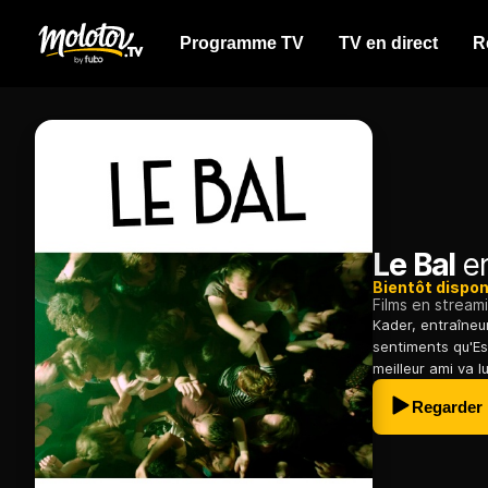
Programme TV
TV en direct
R
Le Bal
en
Bientôt dispon
Films en stream
Kader, entraîneu
sentiments qu'Est
meilleur ami va lu
Regarder