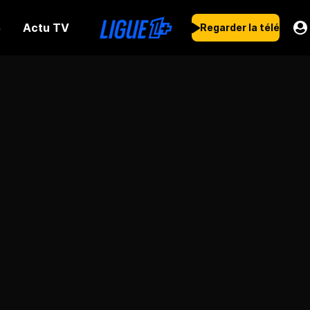
Actu TV
s
Regarder la télé