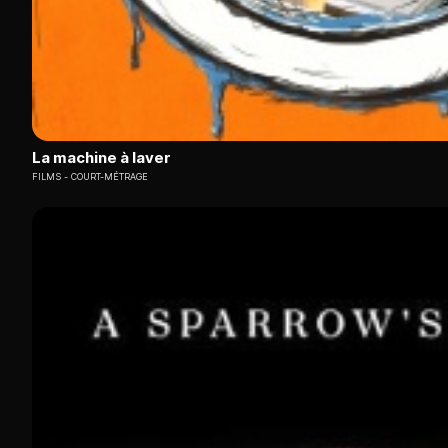
La machine à laver
FILMS
COURT-MÉTRAGE