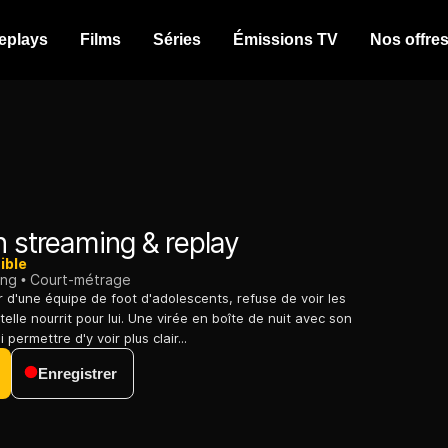
eplays
Films
Séries
Émissions TV
Nos offre
 streaming & replay
ible
ing
Court-métrage
r d'une équipe de foot d'adolescents, refuse de voir les
elle nourrit pour lui. Une virée en boîte de nuit avec son
i permettre d'y voir plus clair...
Enregistrer