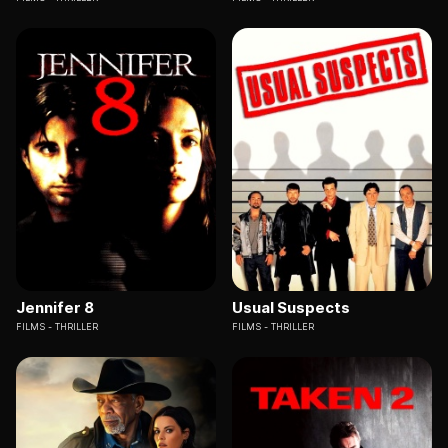
Jennifer 8
Usual Suspects
FILMS
THRILLER
FILMS
THRILLER