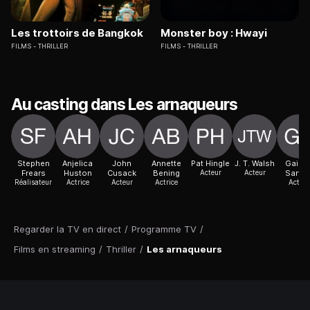
Les trottoirs de Bangkok
Monster boy : Hwayi
FILMS
THRILLER
FILMS
THRILLER
Au casting dans Les arnaqueurs
Stephen
Anjelica
John
Annette
Pat Hingle
J. T. Walsh
Gailar
Frears
Huston
Cusack
Bening
Acteur
Acteur
Sartai
Réalisateur
Actrice
Acteur
Actrice
Acteur
Regarder la TV en direct
/
Programme TV
/
Films en streaming
/
Thriller
/
Les arnaqueurs