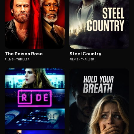
The Poison Rose
Steel Country
FILMS
THRILLER
FILMS
THRILLER