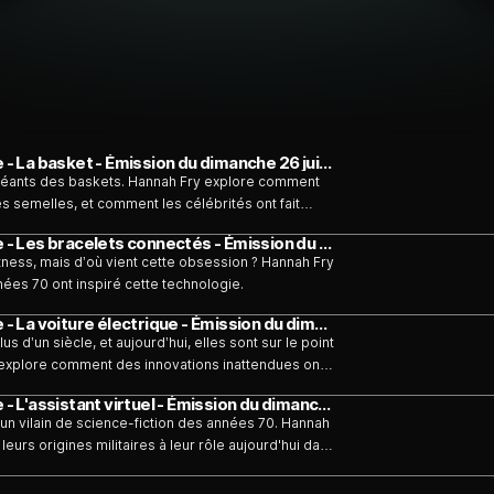
Les merveilles invisibles de la vie moderne - La basket - Émission du dimanche 26 juillet
 géants des baskets. Hannah Fry explore comment
es semelles, et comment les célébrités ont fait
Les merveilles invisibles de la vie moderne - Les bracelets connectés - Émission du dimanche 26 juillet
itness, mais d’où vient cette obsession ? Hannah Fry
es 70 ont inspiré cette technologie.
Les merveilles invisibles de la vie moderne - La voiture électrique - Émission du dimanche 19 juillet
us d’un siècle, et aujourd’hui, elles sont sur le point
 explore comment des innovations inattendues ont
Les merveilles invisibles de la vie moderne - L'assistant virtuel - Émission du dimanche 19 juillet
r un vilain de science-fiction des années 70. Hannah
leurs origines militaires à leur rôle aujourd'hui dans