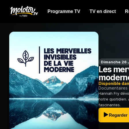
Programme TV
TV en direct
R
Dimanche 26 J
Les merv
modern
Disponible da
Documentaires
Hannah Fry dévoi
notre quotidien. 
fascinantes.
Regarder