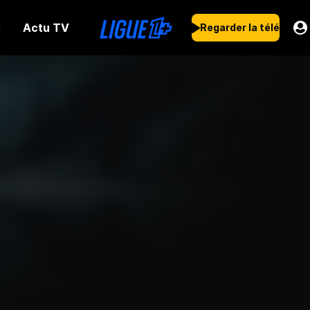
Actu TV
s
Regarder la télé