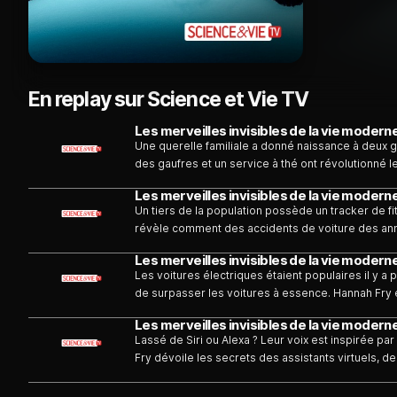
En replay sur Science et Vie TV
Une querelle familiale a donné naissance à deux
des gaufres et un service à thé ont révolutionné l
exploser le marché.
Un tiers de la population possède un tracker de f
révèle comment des accidents de voiture des anné
Les voitures électriques étaient populaires il y a pl
de surpasser les voitures à essence. Hannah Fry
propulsé cette révolution automobile.
Lassé de Siri ou Alexa ? Leur voix est inspirée pa
Fry dévoile les secrets des assistants virtuels, de 
nos foyers.