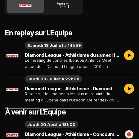
En replay sur L'Equipe
Samedi 18 Juillet à 14h59
Diamond League - Athlétisme du samedi 18 juillet
Le meeting de Londres (London Athletics Meet),
étape de la Diamond League depuis 2010, se
déroule dans le Stade de Londres, l'enceinte du
Jeudi 09 Juillet à 22h08
club de foot de West Ham United.
Diamond League - Athlétisme - Diamond League - 9e étape à Eugene - Émission du jeudi 9 juillet
Retour sur les moments les plus marquants du
meeting d'Eugene dans l'Oregon. Ce rendez-vous
majeur de la Diamond League se tenait au stade
À venir sur L'Equipe
Hayward Field. Dans cette édition, les épreuves du
lancer de marteau étaient particulièrement
Jeudi 20 Août à 18h00
attendues, avec la présence de certains des
meilleurs athlètes mondiaux de la discipline. Les
Diamond League - Athlétisme - Concours de saut à la perche messieurs - Émission du jeudi 20 août
amateurs attendaient notamment éventuellement