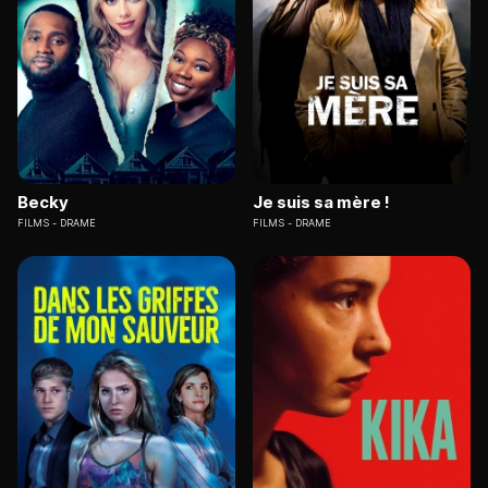
Becky
Je suis sa mère !
FILMS
DRAME
FILMS
DRAME