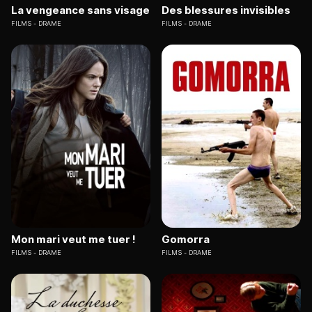
La vengeance sans visage
Des blessures invisibles
FILMS
DRAME
FILMS
DRAME
Mon mari veut me tuer !
Gomorra
FILMS
DRAME
FILMS
DRAME