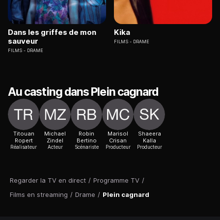
Dans les griffes de mon
Kika
sauveur
FILMS
DRAME
FILMS
DRAME
Au casting dans Plein cagnard
Titouan
Michael
Robin
Marisol
Shaeera
Ropert
Zindel
Bertino
Crisan
Kalla
Réalisateur
Acteur
Scénariste
Producteur
Producteur
Regarder la TV en direct
/
Programme TV
/
Films en streaming
/
Drame
/
Plein cagnard