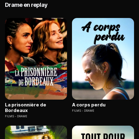
Drame en replay
La prisonnière de
A corps perdu
Bordeaux
FILMS
DRAME
FILMS
DRAME