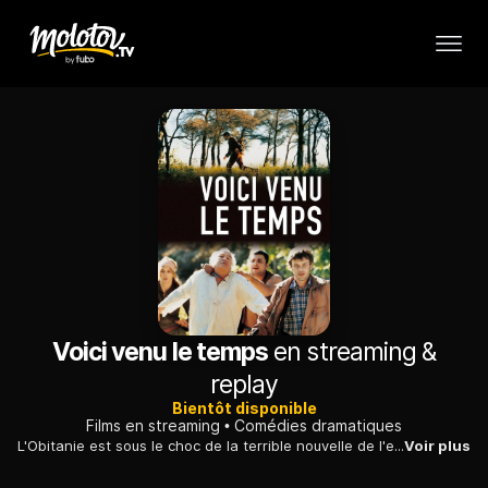
Voici venu le temps
en streaming &
replay
Bientôt disponible
Films en streaming
Comédies dramatiques
L'Obitanie est sous le choc de la terrible nouvelle de l'enlèvement de la fille du riche Rixo Lomadis Bron, par le redoutable Manjas Kébir. Aussitôt, Fogo Lompla, Radovan Remila Stoï et Jonas Soforan décident d'unir leurs efforts pour retrouver le bandit. Mais leurs recherches soulèvent bien des questions existentielles, notamment quant à la condition des bergers...
Voir plus