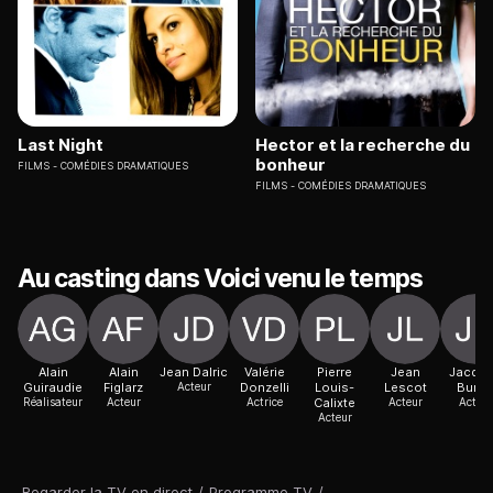
Last Night
Hector et la recherche du
bonheur
FILMS
COMÉDIES DRAMATIQUES
FILMS
COMÉDIES DRAMATIQUES
Au casting dans Voici venu le temps
Alain
Alain
Jean Dalric
Valérie
Pierre
Jean
Jacqu
Guiraudie
Figlarz
Acteur
Donzelli
Louis-
Lescot
Buro
Réalisateur
Acteur
Actrice
Calixte
Acteur
Acteur
Acteur
Regarder la TV en direct
/
Programme TV
/