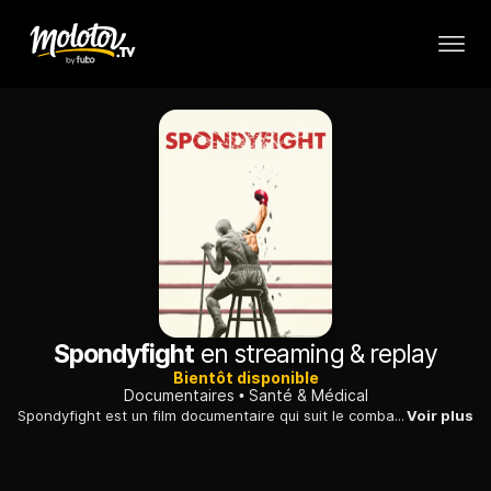
Spondyfight
en streaming & replay
Bientôt disponible
Documentaires
Santé & Médical
Spondyfight est un film documentaire qui suit le combat quotidien d'Anthony Boscher face à la spondylarthrite ankylosante. À travers des témoignages intimes et des séquences immersives, il met en lumière sa lutte pour conserver sa mobilité, sa dignité et l'espoir face à une maladie invisible et invalidante.
Voir plus