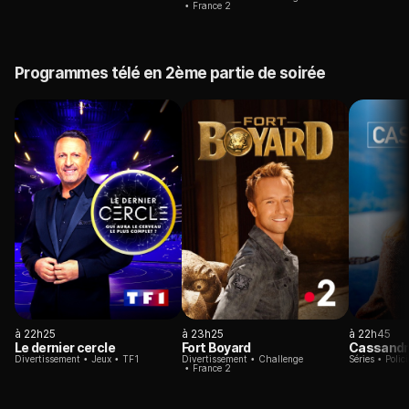
France 2
Programmes télé en 2ème partie de soirée
à 22h25
à 23h25
à 22h45
Le dernier cercle
Fort Boyard
Cassandr
Divertissement
Jeux
TF1
Divertissement
Challenge
Séries
Polici
France 2