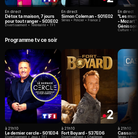
En direct
En direct
En direct
Détox ta maison, 7 jours
Simon Coleman
- S01E02
"Les musi
Séries
Policier
France 2
pour tout ranger
- S03E02
- Mozart"
Divertissement
Téléréalité
TF1
Génisson
Culture
Con
Programme tv ce soir
à 21h10
à 21h10
à 21h10
Le dernier cercle
- S01E04
Fort Boyard
- S37E06
Cassandr
Divertissement
Jeux
TF1
Divertissement
Challenge
Séries
Polici