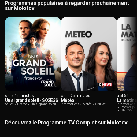
Programmes populaires à regarder prochainement
sur Molotov
dans 12 minutes
dans 25 minutes
à 5h56
Un si grand soleil
- S02E36
Météo
La matina
Séries
Drame
Un si grand soleil
Informations
Météo
CNEWS
Informations
Infos et jo
CNEWS
Découvrez le Programme TV Complet sur Molotov