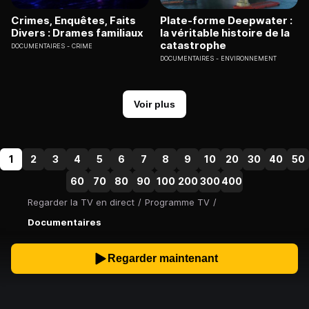
Crimes, Enquêtes, Faits
Plate-forme Deepwater :
Divers : Drames familiaux
la véritable histoire de la
catastrophe
DOCUMENTAIRES
CRIME
DOCUMENTAIRES
ENVIRONNEMENT
Voir plus
1
2
3
4
5
6
7
8
9
10
20
30
40
50
60
70
80
90
100
200
300
400
Regarder la TV en direct
/
Programme TV
/
Documentaires
Regarder maintenant