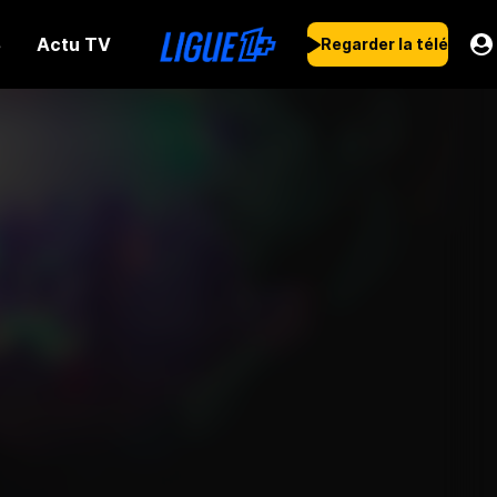
Actu TV
s
Regarder la télé