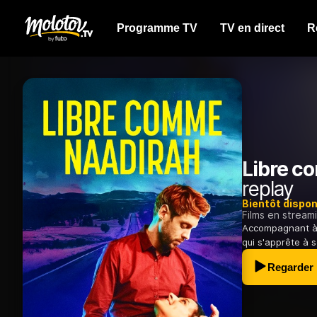
Programme TV
TV en direct
R
Libre c
replay
Bientôt dispon
Films en stream
Accompagnant à L
qui s'apprête à s
Regarder