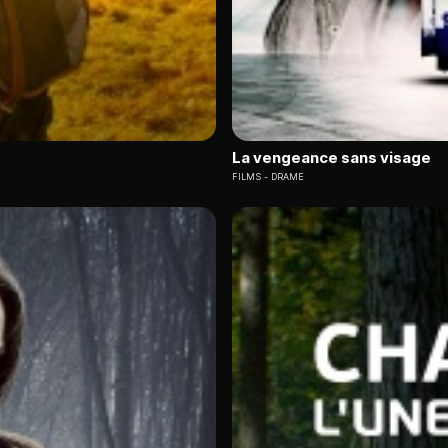
La vengeance sans visage
FILMS
DRAME