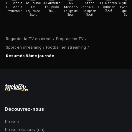
LFP Media
Toulouse
AJ Auxerre
AS
Stade
FC Nantes
Olympi
LFP Media
FC
Equipe de
Monaco
Rennais FC
Equipe de
Lyonna
Sport
Sport
Producteur
Equipe de
Equipe de
Equipe de
Equipe 
Sport
Sport
Sport
Sport
Regarder la TV en direct
/
Programme TV
/
Sport en streaming
/
Football en streaming
/
Résumés 5ème journée
Découvrez-nous
Presse
Press releases (en)