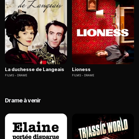
La duchesse de Langeais
Lioness
FILMS
DRAME
FILMS
DRAME
Drame à venir