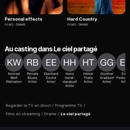
Personal effects
Hard Country
FILMS
DRAME
FILMS
DRAME
Au casting dans Le ciel partagé
Konrad
Renate
Eberhard
Hans
Hilmar
Günther
Erika
Wolf
Blume
Esche
Hardt-
Thate
Grabbert
Pelikow
Réalisateur
Acteur
Acteur
Hardtloff
Acteur
Acteur
Acteur
Acteur
Regarder la TV en direct
/
Programme TV
/
Films en streaming
/
Drame
/
Le ciel partagé