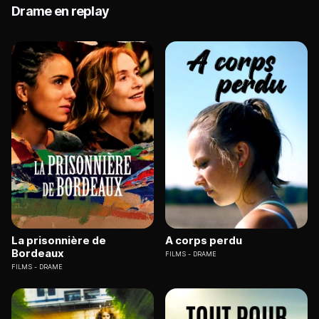
Drame en replay
La prisonnière de
A corps perdu
Bordeaux
FILMS
DRAME
FILMS
DRAME