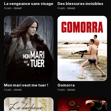
La vengeance sans visage
Des blessures invisibles
FILMS
DRAME
FILMS
DRAME
Mon mari veut me tuer !
Gomorra
FILMS
DRAME
FILMS
DRAME