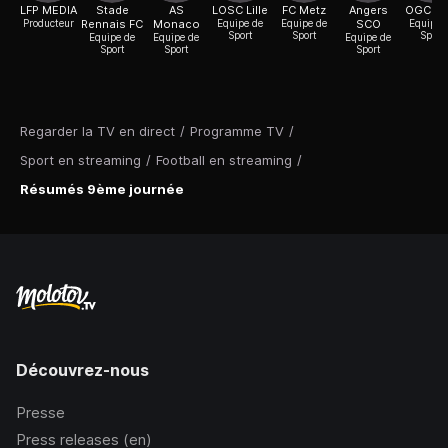
LFP MEDIA
Stade
AS
LOSC Lille
FC Metz
Angers
OGC Ni
Producteur
Rennais FC
Monaco
Equipe de
Equipe de
SCO
Equipe 
Sport
Sport
Sport
Equipe de
Equipe de
Equipe de
Sport
Sport
Sport
Regarder la TV en direct
/
Programme TV
/
Sport en streaming
/
Football en streaming
/
Résumés 9ème journée
Découvrez-nous
Presse
Press releases (en)