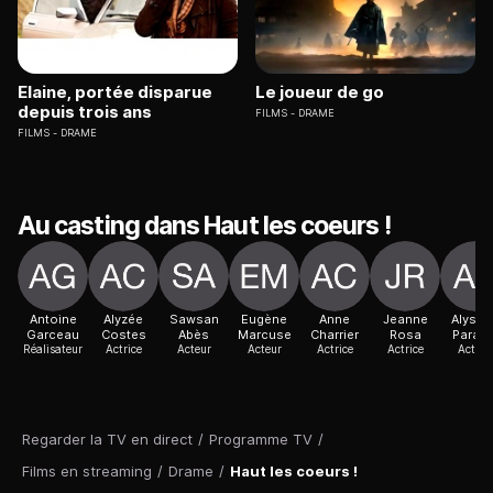
Elaine, portée disparue
Le joueur de go
depuis trois ans
FILMS
DRAME
FILMS
DRAME
Au casting dans Haut les coeurs !
Antoine
Alyzée
Sawsan
Eugène
Anne
Jeanne
Alyss
Garceau
Costes
Abès
Marcuse
Charrier
Rosa
Paradi
Réalisateur
Actrice
Acteur
Acteur
Actrice
Actrice
Actric
Regarder la TV en direct
/
Programme TV
/
Films en streaming
/
Drame
/
Haut les coeurs !