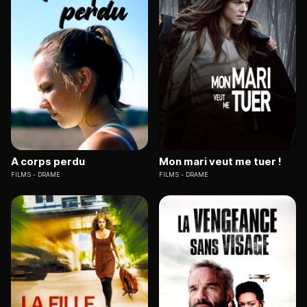
A corps perdu
Mon mari veut me tuer !
FILMS
DRAME
FILMS
DRAME