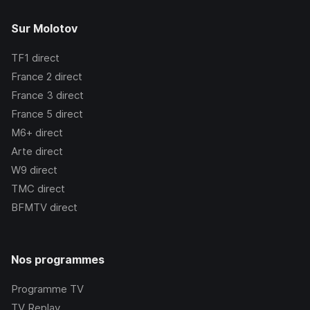
Sur Molotov
TF1
direct
France 2
direct
France 3
direct
France 5
direct
M6+
direct
Arte
direct
W9
direct
TMC
direct
BFMTV
direct
Nos programmes
Programme TV
TV Replay