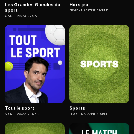
Les Grandes Gueules du
Hors jeu
sport
SPORT
MAGAZINE SPORTIF
SPORT
MAGAZINE SPORTIF
Tout le sport
Sports
SPORT
MAGAZINE SPORTIF
SPORT
MAGAZINE SPORTIF