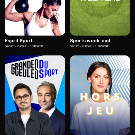
Esprit Sport
Sports week-end
SPORT
MAGAZINE SPORTIF
SPORT
MAGAZINE SPORTIF