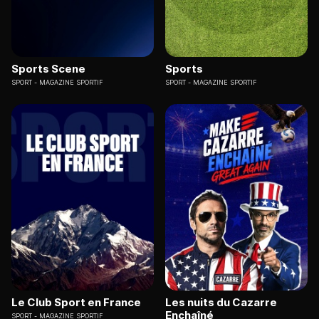
Sports Scene
Sports
SPORT
MAGAZINE SPORTIF
SPORT
MAGAZINE SPORTIF
Le Club Sport en France
Les nuits du Cazarre
Enchaîné
SPORT
MAGAZINE SPORTIF