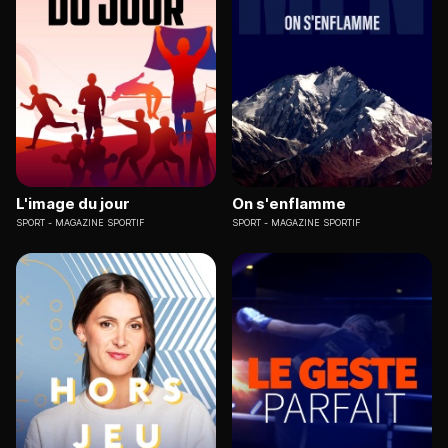
L'image du jour
On s'enflamme
SPORT
MAGAZINE SPORTIF
SPORT
MAGAZINE SPORTIF