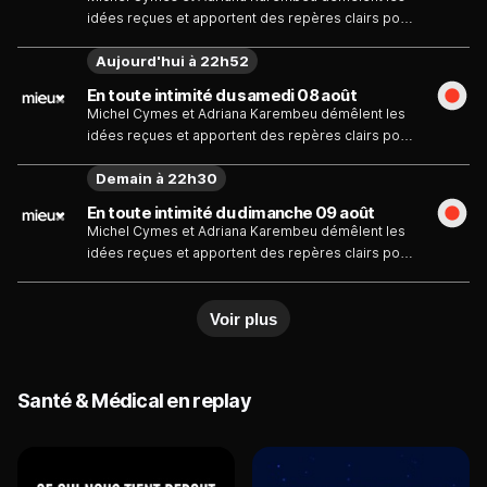
idées reçues et apportent des repères clairs pour
mieux comprendre, préserver et vivre sa sexualité
Aujourd'hui à 22h52
à chaque étape de la vie.
En toute intimité du samedi 08 août
Michel Cymes et Adriana Karembeu démêlent les
idées reçues et apportent des repères clairs pour
mieux comprendre, préserver et vivre sa sexualité
Demain à 22h30
à chaque étape de la vie.
En toute intimité du dimanche 09 août
Michel Cymes et Adriana Karembeu démêlent les
idées reçues et apportent des repères clairs pour
mieux comprendre, préserver et vivre sa sexualité
à chaque étape de la vie.
Voir plus
Santé & Médical en replay