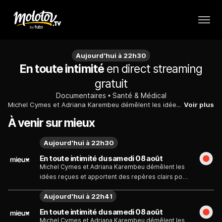
Aujourd'hui à 22h30
En toute intimité
en direct streaming
gratuit
Documentaires
Santé & Médical
Michel Cymes et Adriana Karembeu démêlent les idées reçues et apportent des repères clairs pour mieux comprendre, préserver et vivre sa sexualité à chaque étape de la vie.
Voir plus
À venir sur mieux
Aujourd'hui à 22h30
En toute intimité du samedi 08 août
Michel Cymes et Adriana Karembeu démêlent les
idées reçues et apportent des repères clairs pour
mieux comprendre, préserver et vivre sa sexualité
Aujourd'hui à 22h41
à chaque étape de la vie.
En toute intimité du samedi 08 août
Michel Cymes et Adriana Karembeu démêlent les