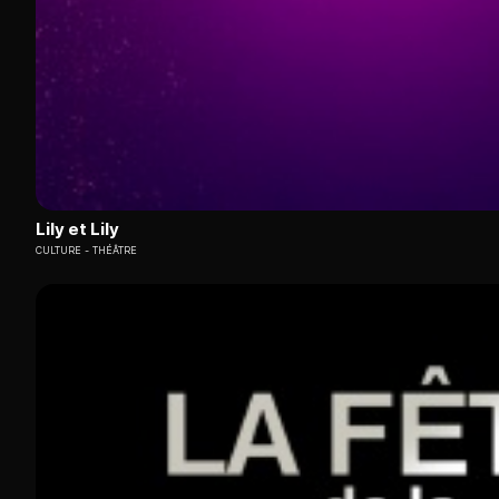
Lily et Lily
CULTURE
THÉÂTRE