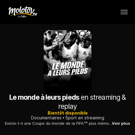
Le monde à leurs pieds
en streaming &
replay
Bientôt disponible
Documentaires
Sport en streaming
Existe-t-il une Coupe du monde de la FIFA™ plus mémorable que celle du Mexique 1970, et une équipe plus admirée que le « grand » Brésil ? Découvrez pourquoi ce tournoi ensoleillé, et cette équipe brésilienne, se sont taillés une place à part dans l'histoire, à travers les yeux d'un jeune garçon passionné. Et redécouvrez en couleur les exploits de Pelé, Gerd Müller, Gigi Riva et bien d'autres.
Voir plus