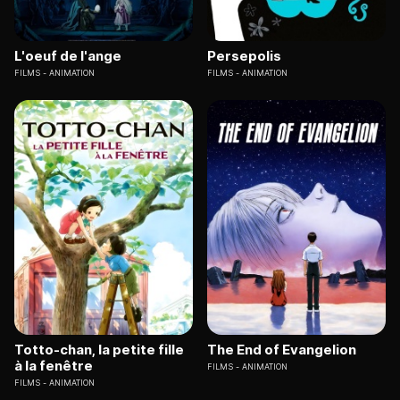
L'oeuf de l'ange
Persepolis
FILMS
ANIMATION
FILMS
ANIMATION
Totto-chan, la petite fille
The End of Evangelion
à la fenêtre
FILMS
ANIMATION
FILMS
ANIMATION