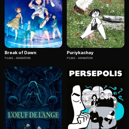
Break of Dawn
Puriykachay
FILMS
ANIMATION
FILMS
ANIMATION