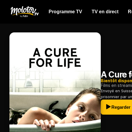
Programme TV
TV en direct
R
A Cure f
Bientôt dispon
Films en stream
Envoyé en Suisse
prisonnier par u
Regarder