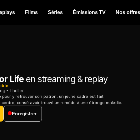
eplays
Films
Séries
Émissions TV
Nos offre
or Life
en streaming & replay
ible
ing
Thriller
 pour y retrouver son patron, un jeune cadre est fait
n centre, censé avoir trouvé un remède à une étrange maladie.
Enregistrer