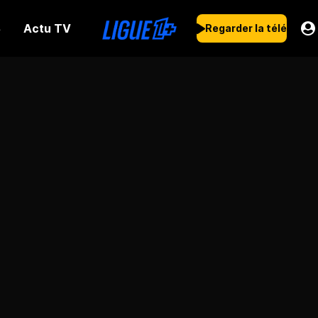
Actu TV
s
Regarder la télé