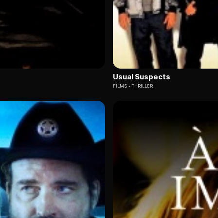
Usual Suspects
FILMS
THRILLER