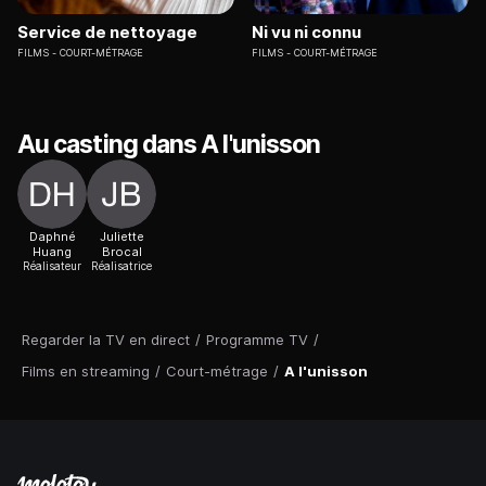
Service de nettoyage
Ni vu ni connu
FILMS
COURT-MÉTRAGE
FILMS
COURT-MÉTRAGE
Au casting dans A l'unisson
Daphné
Juliette
Huang
Brocal
Réalisateur
Réalisatrice
Regarder la TV en direct
/
Programme TV
/
Films en streaming
/
Court-métrage
/
A l'unisson