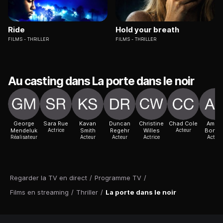
Ride
Hold your breath
FILMS
THRILLER
FILMS
THRILLER
Au casting dans La porte dans le noir
George
Sara Rue
Kavan
Duncan
Christine
Chad Cole
Ambe
Mendeluk
Actrice
Smith
Regehr
Willes
Acteur
Boryck
Réalisateur
Acteur
Acteur
Actrice
Actric
Regarder la TV en direct
/
Programme TV
/
Films en streaming
/
Thriller
/
La porte dans le noir