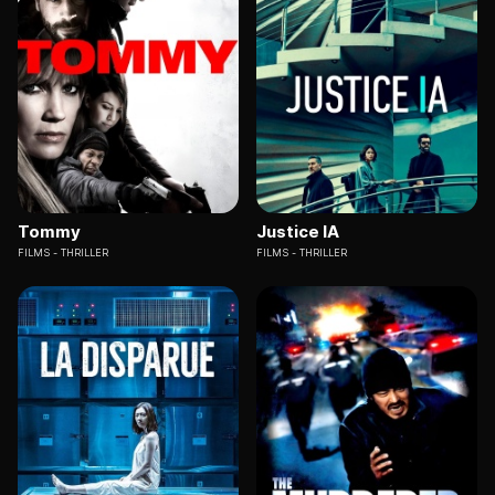
Tommy
Justice IA
FILMS
THRILLER
FILMS
THRILLER