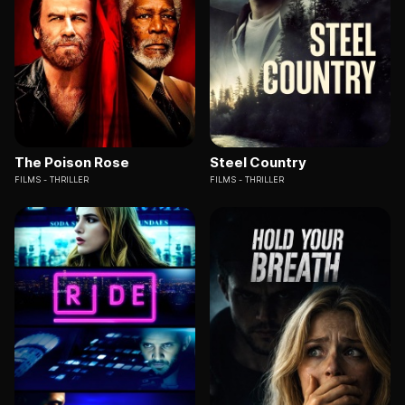
The Poison Rose
Steel Country
FILMS
THRILLER
FILMS
THRILLER