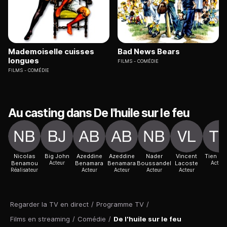
Mademoiselle cuisses
Bad News Bears
longues
FILMS
COMÉDIE
FILMS
COMÉDIE
Au casting dans De l'huile sur le feu
Nicolas
Big John
Azeddine
Azeddine
Nader
Vincent
Tien Sh
Benamou
Acteur
Benamara
Benamara
Boussandel
Lacoste
Actric
Réalisateur
Acteur
Acteur
Acteur
Acteur
Regarder la TV en direct
/
Programme TV
/
Films en streaming
/
Comédie
/
De l'huile sur le feu