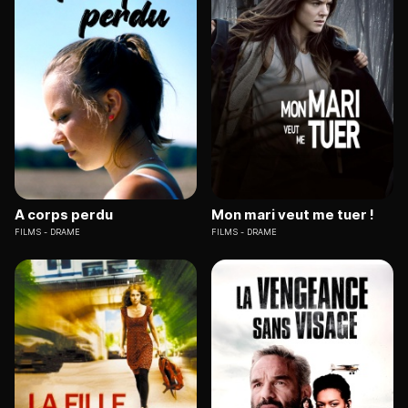
A corps perdu
Mon mari veut me tuer !
FILMS
DRAME
FILMS
DRAME