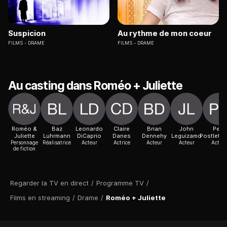
Suspicion
Au rythme de mon coeur
FILMS
DRAME
FILMS
DRAME
Au casting dans Roméo + Juliette
Roméo &
Baz
Leonardo
Claire
Brian
John
Pete
Juliette
Luhrmann
DiCaprio
Danes
Dennehy
Leguizamo
Postlethw
Personnage
Réalisatrice
Acteur
Actrice
Acteur
Acteur
Acteur
de fiction
Regarder la TV en direct
/
Programme TV
/
Films en streaming
/
Drame
/
Roméo + Juliette