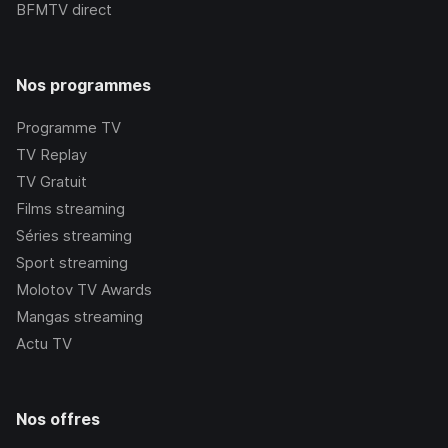
BFMTV
direct
Nos programmes
Programme TV
TV Replay
TV Gratuit
Films streaming
Séries streaming
Sport streaming
Molotov TV Awards
Mangas streaming
Actu TV
Nos offres