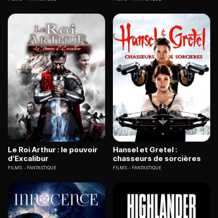
Le Roi Arthur : le pouvoir
Hansel et Gretel :
d'Excalibur
chasseurs de sorcières
FILMS
FANTASTIQUE
FILMS
FANTASTIQUE