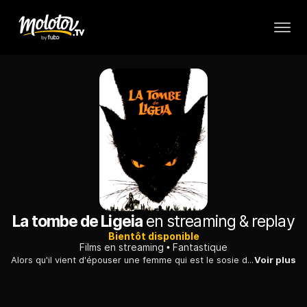
La tombe de Ligeia
en streaming & replay
Bientôt disponible
Films en streaming
Fantastique
Alors qu'il vient d'épouser une femme qui est le sosie de sa première compagne, un homme doit affronter des événements tous plus étranges les uns que les autres.
Voir plus