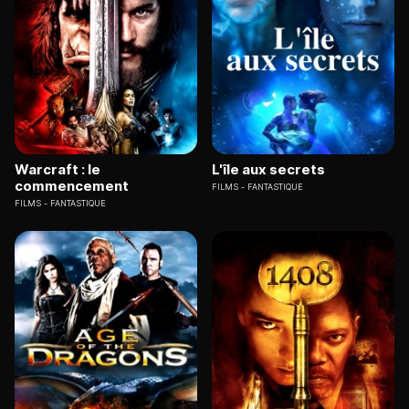
Warcraft : le
L'île aux secrets
commencement
FILMS
FANTASTIQUE
FILMS
FANTASTIQUE