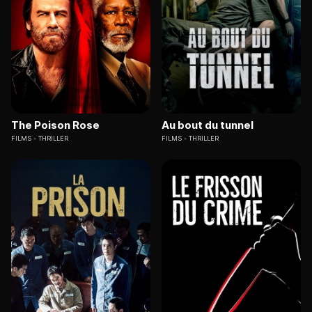
The Poison Rose
Au bout du tunnel
FILMS
THRILLER
FILMS
THRILLER