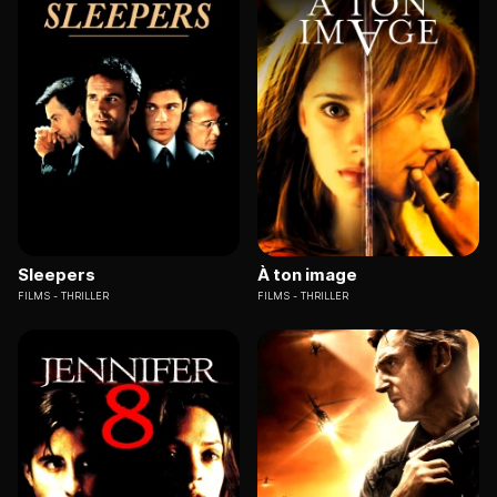
Sleepers
À ton image
FILMS
THRILLER
FILMS
THRILLER