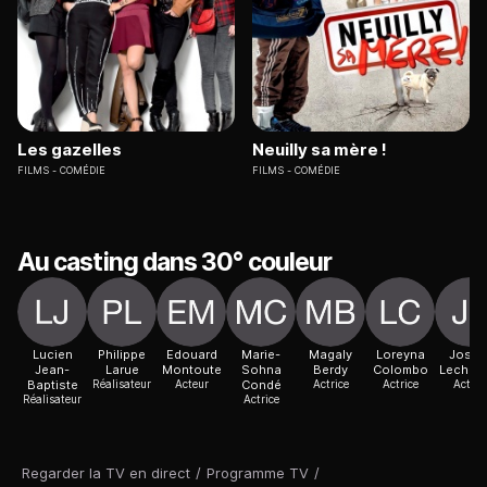
Les gazelles
Neuilly sa mère !
FILMS
COMÉDIE
FILMS
COMÉDIE
Au casting dans 30° couleur
Lucien
Philippe
Edouard
Marie-
Magaly
Loreyna
Josia
Jean-
Larue
Montoute
Sohna
Berdy
Colombo
Lechert
Baptiste
Réalisateur
Acteur
Condé
Actrice
Actrice
Acteur
Réalisateur
Actrice
Regarder la TV en direct
/
Programme TV
/