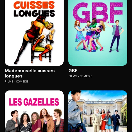
Mademoiselle cuisses
GBF
longues
FILMS
COMÉDIE
FILMS
COMÉDIE