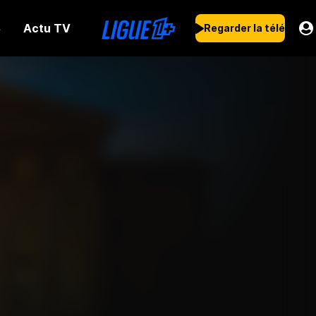
Actu TV
s
Regarder la télé