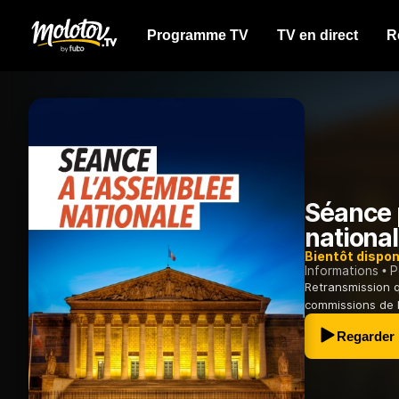
Programme TV
TV en direct
R
Séance 
nationa
Bientôt dispon
Informations
P
Retransmission 
commissions de 
Regarder