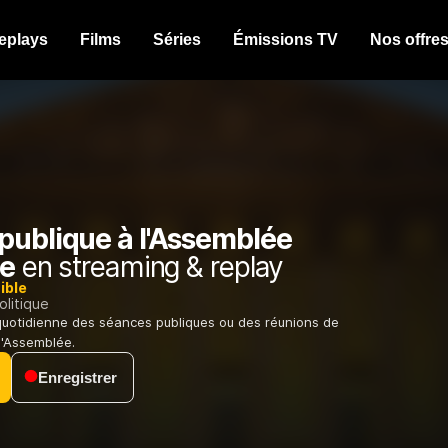
eplays
Films
Séries
Émissions TV
Nos offre
publique à l'Assemblée
le
en streaming & replay
ible
olitique
quotidienne des séances publiques ou des réunions de
l'Assemblée.
Enregistrer